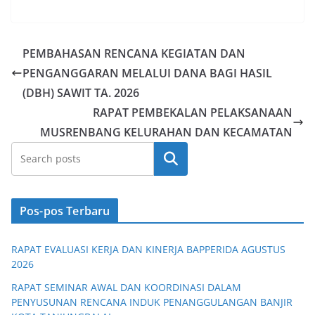
a
h
el
o
h
c
at
e
p
ar
e
s
gr
y
e
PEMBAHASAN RENCANA KEGIATAN DAN
b
A
a
Li
PENGANGGARAN MELALUI DANA BAGI HASIL
o
p
m
n
(DBH) SAWIT TA. 2026
o
p
k
RAPAT PEMBEKALAN PELAKSANAAN
MUSRENBANG KELURAHAN DAN KECAMATAN
k
Cari
Pos-pos Terbaru
RAPAT EVALUASI KERJA DAN KINERJA BAPPERIDA AGUSTUS
2026
RAPAT SEMINAR AWAL DAN KOORDINASI DALAM
PENYUSUNAN RENCANA INDUK PENANGGULANGAN BANJIR