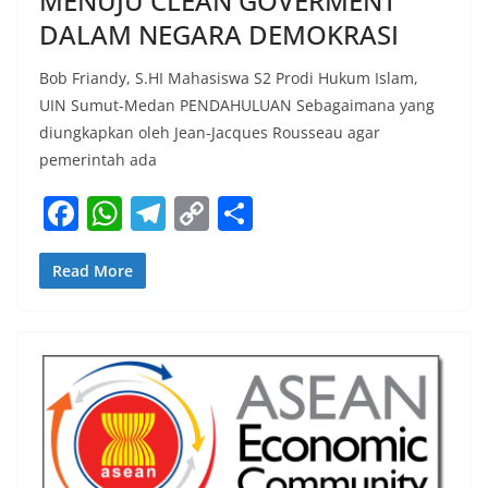
MENUJU CLEAN GOVERMENT
DALAM NEGARA DEMOKRASI
Bob Friandy, S.HI Mahasiswa S2 Prodi Hukum Islam,
UIN Sumut-Medan PENDAHULUAN Sebagaimana yang
diungkapkan oleh Jean-Jacques Rousseau agar
pemerintah ada
F
W
T
C
S
a
h
el
o
h
c
at
e
p
ar
Read More
e
s
gr
y
e
b
A
a
Li
o
p
m
n
o
p
k
k