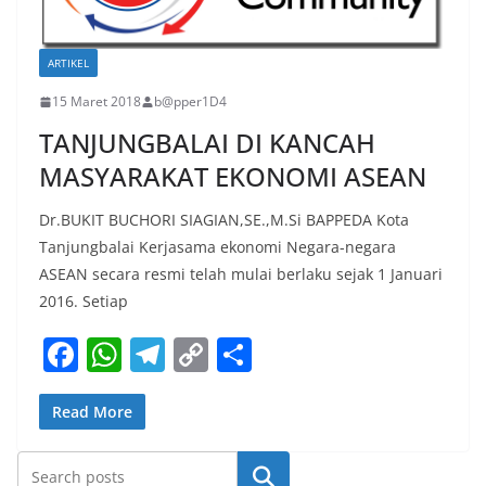
ARTIKEL
15 Maret 2018
b@pper1D4
TANJUNGBALAI DI KANCAH
MASYARAKAT EKONOMI ASEAN
Dr.BUKIT BUCHORI SIAGIAN,SE.,M.Si BAPPEDA Kota
Tanjungbalai Kerjasama ekonomi Negara-negara
ASEAN secara resmi telah mulai berlaku sejak 1 Januari
2016. Setiap
F
W
T
C
S
a
h
el
o
h
c
at
e
p
ar
Read More
e
s
gr
y
e
Cari