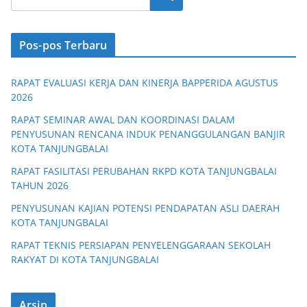
b
A
a
Li
o
p
m
n
o
p
k
Pos-pos Terbaru
k
RAPAT EVALUASI KERJA DAN KINERJA BAPPERIDA AGUSTUS
2026
RAPAT SEMINAR AWAL DAN KOORDINASI DALAM
PENYUSUNAN RENCANA INDUK PENANGGULANGAN BANJIR
KOTA TANJUNGBALAI
RAPAT FASILITASI PERUBAHAN RKPD KOTA TANJUNGBALAI
TAHUN 2026
PENYUSUNAN KAJIAN POTENSI PENDAPATAN ASLI DAERAH
KOTA TANJUNGBALAI
RAPAT TEKNIS PERSIAPAN PENYELENGGARAAN SEKOLAH
RAKYAT DI KOTA TANJUNGBALAI
Arsip